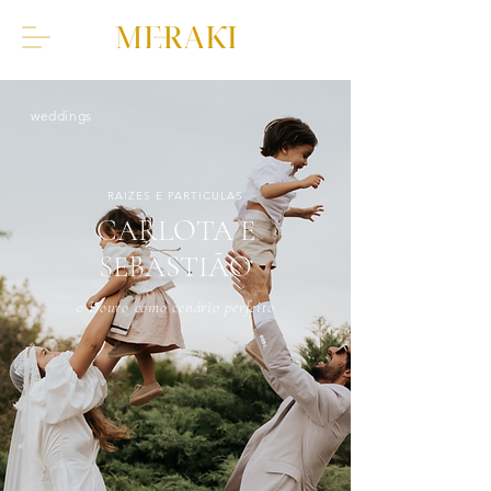
weddings
RAIZES E PARTICULAS
CARLOTA E
SEBASTIÃO
o Douro como cenário perfeito