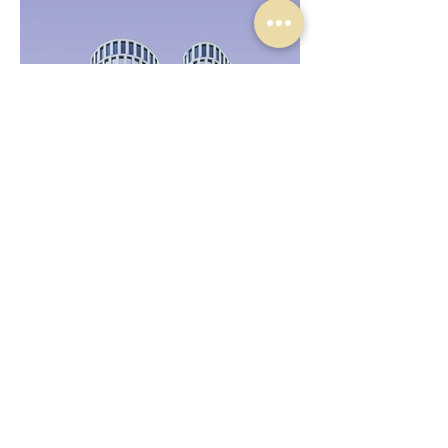
geral@merakiweddingagency.com